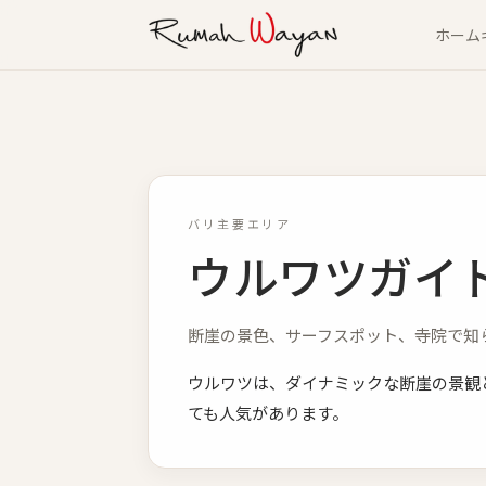
本文へスキップ
ホーム
Villa Rumah Wayan
バリ主要エリア
ウルワツガイ
断崖の景色、サーフスポット、寺院で知
ウルワツは、ダイナミックな断崖の景観
ても人気があります。