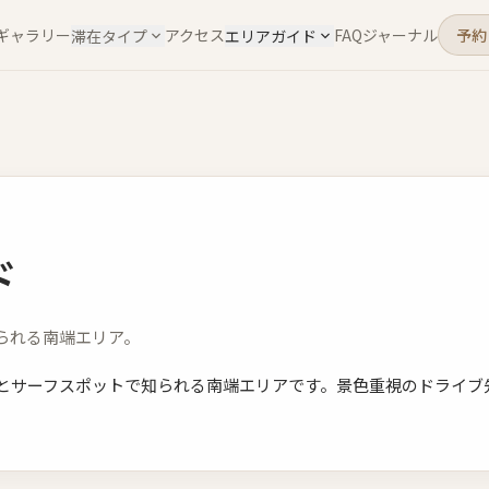
ギャラリー
アクセス
FAQ
ジャーナル
予約
滞在タイプ
エリアガイド
ド
られる南端エリア。
とサーフスポットで知られる南端エリアです。景色重視のドライブ